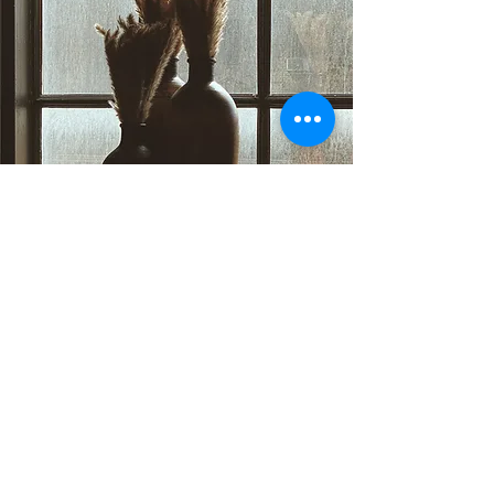
Natalia Grinberg
Coaching@nataliagrinberg.de
+49
178 1406634
Impressum
Datenschutz
Cookie-Richtlinien